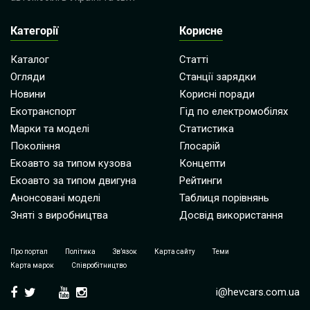
Категорії
Корисне
Каталог
Статті
Огляди
Станції зарядки
Новини
Корисні поради
Екотранспорт
Гід по електромобілях
Марки та моделі
Статистика
Покоління
Глосарій
Екоавто за типом кузова
Концепти
Екоавто за типом двигуна
Рейтинги
Анонсовані моделі
Таблиця порівнянь
Зняті з виробництва
Досвід використання
Про портал
Політика
Зв’язок
Карта сайту
Теми
Карта марок
Співробітництво
i@hevcars.com.ua