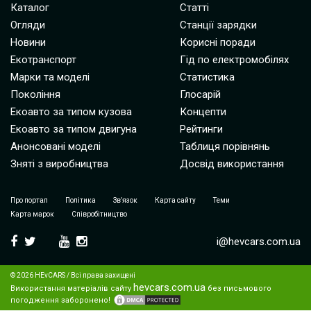
Каталог
Статті
Огляди
Станції зарядки
Новини
Корисні поради
Екотранспорт
Гід по електромобілях
Марки та моделі
Статистика
Покоління
Глосарій
Екоавто за типом кузова
Концепти
Екоавто за типом двигуна
Рейтинги
Анонсовані моделі
Таблиця порівнянь
Зняті з виробництва
Досвід використання
Про портал
Політика
Зв’язок
Карта сайту
Теми
Карта марок
Співробітництво
i@hevcars.com.ua
© 2026 HEvCARS / Всі права захищені
hevcars.com.ua
Використання матеріалів сайту
без письмового
погодження заборонено!