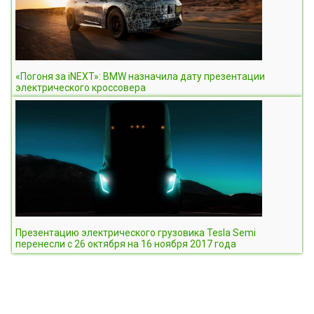
«Погоня за iNEXT»: BMW назначила дату презентации
электрического кроссовера
Презентацию электрического грузовика Tesla Semi
перенесли с 26 октября на 16 ноября 2017 года