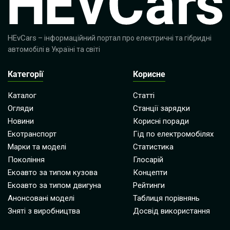
HEvCars
– інформаційний портал про електричні та гібридні
автомобілі в Україні та світі
Категорії
Корисне
Каталог
Статті
Огляди
Станції зарядки
Новини
Корисні поради
Екотранспорт
Гід по електромобілях
Марки та моделі
Статистика
Покоління
Глосарій
Екоавто за типом кузова
Концепти
Екоавто за типом двигуна
Рейтинги
Анонсовані моделі
Таблиця порівнянь
Зняті з виробництва
Досвід використання