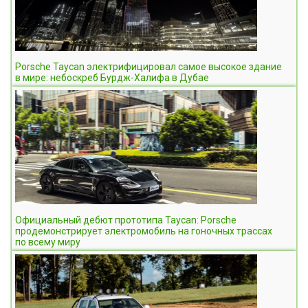
Porsche Taycan электрифицировал самое высокое здание
в мире: небоскреб Бурдж-Халифа в Дубае
Официальный дебют прототипа Taycan: Porsche
продемонстрирует электромобиль на гоночных трассах
по всему миру