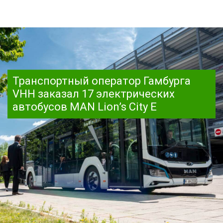
Транспортный оператор Гамбурга
VHH заказал 17 электрических
автобусов MAN Lion’s City E