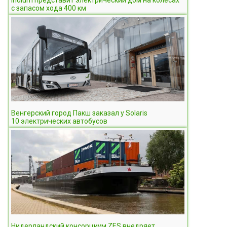
с запасом хода 400 км
Венгерский город Пакш заказал у Solaris
10 электрических автобусов
Нидерландский консорциум ZES внедряет