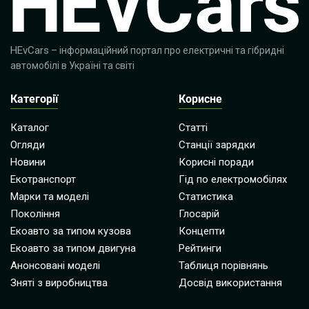
HEvCars
– інформаційний портал про електричні та гібридні
автомобілі в Україні та світі
Категорії
Корисне
Каталог
Статті
Огляди
Станції зарядки
Новини
Корисні поради
Екотранспорт
Гід по електромобілях
Марки та моделі
Статистика
Покоління
Глосарій
Екоавто за типом кузова
Концепти
Екоавто за типом двигуна
Рейтинги
Анонсовані моделі
Таблиця порівнянь
Зняті з виробництва
Досвід використання