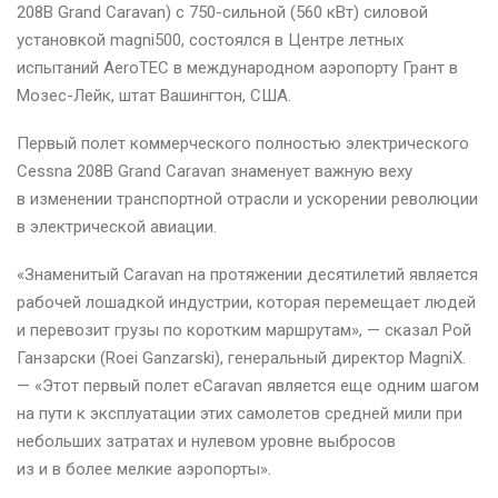
208B Grand Caravan) с 750-сильной (560 кВт) силовой
установкой magni500, состоялся в Центре летных
испытаний AeroTEC в международном аэропорту Грант в
Мозес-Лейк, штат Вашингтон, США.
Первый полет коммерческого полностью электрического
Cessna 208B Grand Caravan знаменует важную веху
в изменении транспортной отрасли и ускорении революции
в электрической авиации.
«Знаменитый Caravan на протяжении десятилетий является
рабочей лошадкой индустрии, которая перемещает людей
и перевозит грузы по коротким маршрутам», — сказал Рой
Ганзарски (Roei Ganzarski), генеральный директор MagniX.
— «Этот первый полет eCaravan является еще одним шагом
на пути к эксплуатации этих самолетов средней мили при
небольших затратах и нулевом уровне выбросов
из и в более мелкие аэропорты».