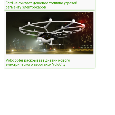
Ford не считает дешевое топливо угрозой
сегменту электрокаров
Volocopter раскрывает дизайн нового
электрического аэротакси VoloCity