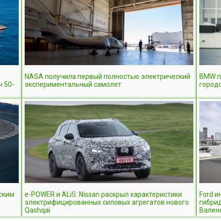
NASA получила первый полностью электрический
BMW п
ч 50-
экспериментальный самолет
городс
ским
e-POWER и ALiS: Nissan раскрыл характеристики
Ford и
электрифицированных силовых агрегатов нового
гибрид
Qashqai
Вален