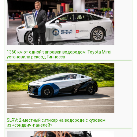
1360 км от одной заправки водородом: Toyota Mirai
установила рекорд Гиннесса
SLRV: 2-местный ситикар на водороде с кузовом
из «сэндвич-панелей»