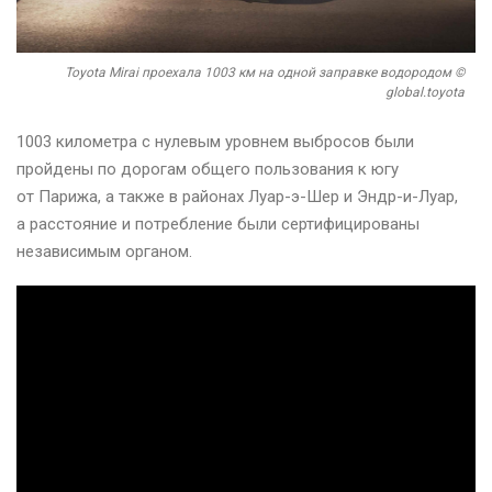
Toyota Mirai проехала 1003 км на одной заправке водородом ©
global.toyota
1003 километра с нулевым уровнем выбросов были
пройдены по дорогам общего пользования к югу
от Парижа, а также в районах Луар-э-Шер и Эндр-и-Луар,
а расстояние и потребление были сертифицированы
независимым органом.