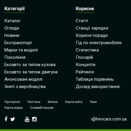
Категорії
Корисне
Каталог
Статті
Огляди
Станції зарядки
Новини
Корисні поради
Екотранспорт
Гід по електромобілях
Марки та моделі
Статистика
Покоління
Глосарій
Екоавто за типом кузова
Концепти
Екоавто за типом двигуна
Рейтинги
Анонсовані моделі
Таблиця порівнянь
Зняті з виробництва
Досвід використання
Про портал
Політика
Зв’язок
Карта сайту
Теми
Карта марок
Співробітництво
i@hevcars.com.ua