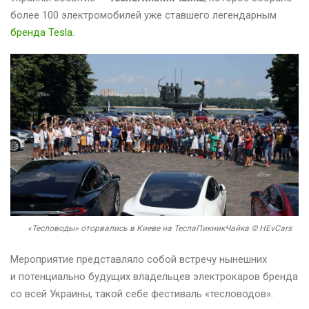
более 100 электромобилей уже ставшего легендарным
бренда Tesla
.
«Тесловоды» оторвались в Киеве на ТеслаПикникЧайка © HEvCars
Мероприятие представляло собой встречу нынешних
и потенциально будущих владельцев электрокаров бренда
со всей Украины, такой себе фестиваль «тесловодов».