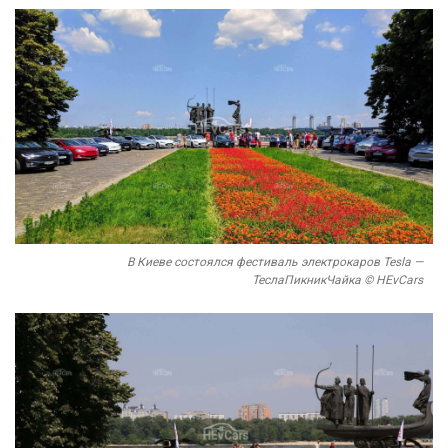
В Киеве состоялся фестиваль электрокаров Tesla —
ТеслаПикникЧайка © HEvCars