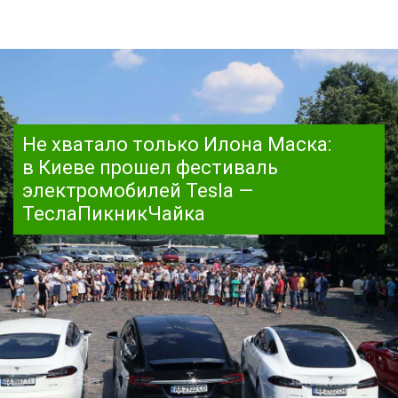
Не хватало только Илона Маска:
в Киеве прошел фестиваль
электромобилей Tesla —
ТеслаПикникЧайка