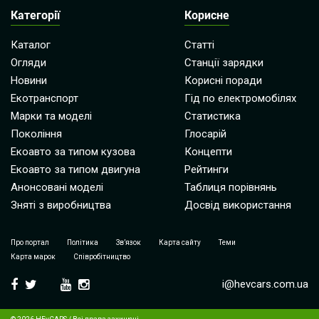
Категорії
Корисне
Каталог
Статті
Огляди
Станції зарядки
Новини
Корисні поради
Екотранспорт
Гід по електромобілях
Марки та моделі
Статистика
Покоління
Глосарій
Екоавто за типом кузова
Концепти
Екоавто за типом двигуна
Рейтинги
Анонсовані моделі
Таблиця порівнянь
Зняті з виробництва
Досвід використання
Про портал
Політика
Зв’язок
Карта сайту
Теми
Карта марок
Співробітництво
i@hevcars.com.ua