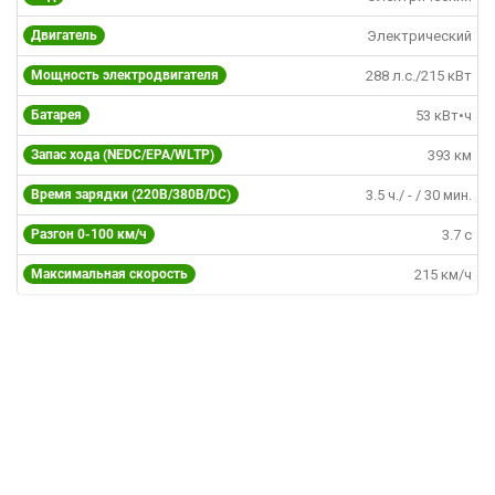
Двигатель
Электрический
Мощность электродвигателя
288 л.с./215 кВт
Батарея
53 кВт•ч
Запас хода (NEDC/EPA/WLTP)
393 км
Время зарядки (220В/380B/DC)
3.5 ч./ - / 30 мин.
Разгон 0-100 км/ч
3.7 c
Максимальная скорость
215 км/ч