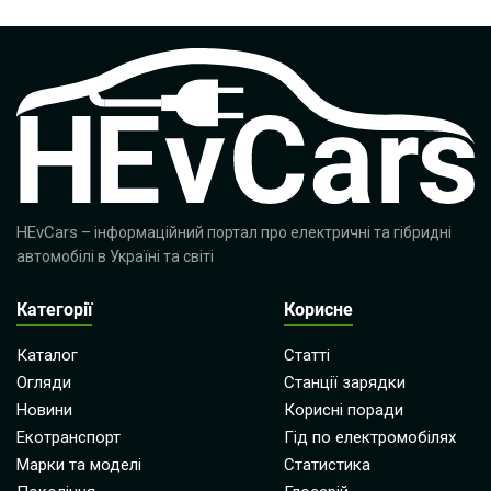
HEvCars
– інформаційний портал про електричні та гібридні
автомобілі в Україні та світі
Категорії
Корисне
Каталог
Статті
Огляди
Станції зарядки
Новини
Корисні поради
Екотранспорт
Гід по електромобілях
Марки та моделі
Статистика