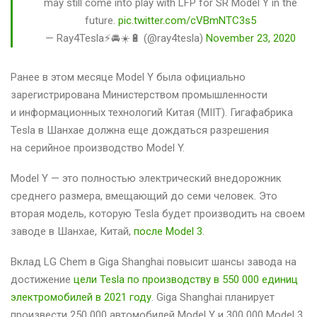
may still come into play with LFP for SR Model Y in the
future.
pic.twitter.com/cVBmNTC3s5
— Ray4Tesla⚡️🚘☀️🔋 (@ray4tesla)
November 23, 2020
Ранее в этом месяце Model Y была официально
зарегистрирована Министерством промышленности
и информационных технологий Китая (MIIT). Гигафабрика
Tesla в Шанхае должна еще дождаться разрешения
на серийное производство Model Y.
Model Y — это полностью электрический внедорожник
среднего размера, вмещающий до семи человек. Это
вторая модель, которую Tesla будет производить на своем
заводе в Шанхае, Китай,
после Model 3
.
Вклад LG Chem в Giga Shanghai повысит шансы завода на
достижение
цели Tesla по производству в 550 000 единиц
электромобилей в 2021 году
. Giga Shanghai планирует
произвести 250 000 автомобилей Model Y и 300 000 Model 3