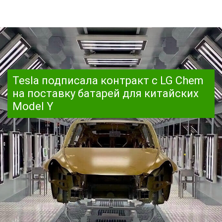
Tesla подписала контракт с LG Chem
на поставку батарей для китайских
Model Y