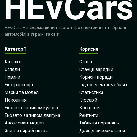
HEvCars
– інформаційний портал про електричні та гібридні
автомобілі в Україні та світі
Категорії
Корисне
Каталог
Статті
Огляди
Станції зарядки
Новини
Корисні поради
Екотранспорт
Гід по електромобілях
Марки та моделі
Статистика
Покоління
Глосарій
Екоавто за типом кузова
Концепти
Екоавто за типом двигуна
Рейтинги
Анонсовані моделі
Таблиця порівнянь
Зняті з виробництва
Досвід використання