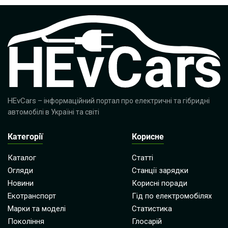
HEvCars
– інформаційний портал про електричні та гібридні
автомобілі в Україні та світі
Категорії
Корисне
Каталог
Статті
Огляди
Станції зарядки
Новини
Корисні поради
Екотранспорт
Гід по електромобілях
Марки та моделі
Статистика
Покоління
Глосарій