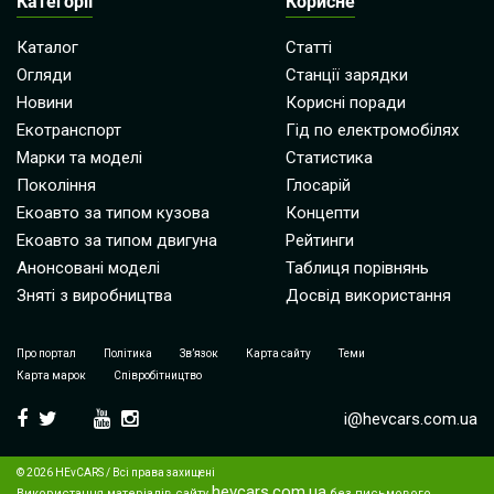
Категорії
Корисне
Каталог
Статті
Огляди
Станції зарядки
Новини
Корисні поради
Екотранспорт
Гід по електромобілях
Марки та моделі
Статистика
Покоління
Глосарій
Екоавто за типом кузова
Концепти
Екоавто за типом двигуна
Рейтинги
Анонсовані моделі
Таблиця порівнянь
Зняті з виробництва
Досвід використання
Про портал
Політика
Зв’язок
Карта сайту
Теми
Карта марок
Співробітництво
i@hevcars.com.ua
© 2026 HEvCARS / Всі права захищені
hevcars.com.ua
Використання матеріалів сайту
без письмового