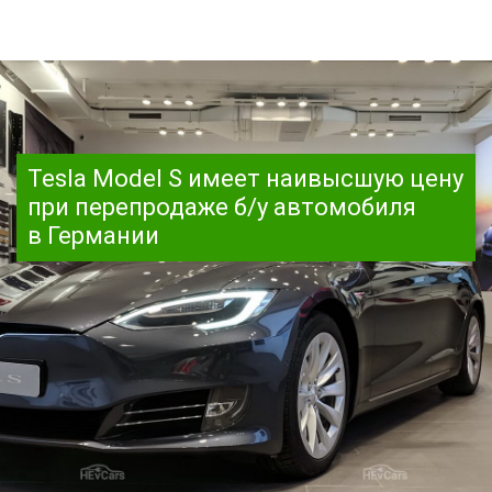
Tesla Model S имеет наивысшую цену
при перепродаже б/у автомобиля
в Германии