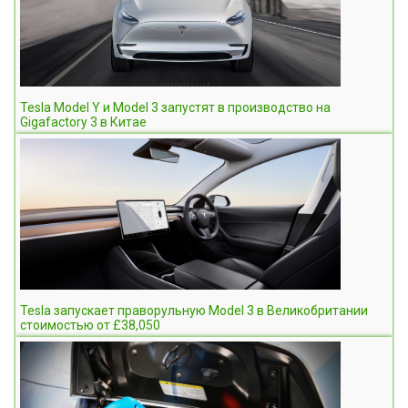
Tesla Model Y и Model 3 запустят в производство на
Gigafactory 3 в Китае
Tesla запускает праворульную Model 3 в Великобритании
стоимостью от £38,050