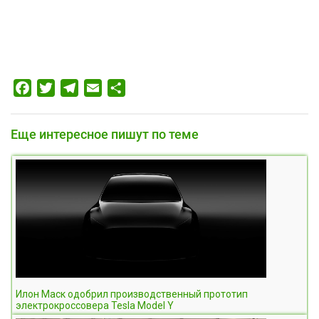
Facebook
Twitter
Telegram
Email
Отправить
Еще интересное пишут по теме
Илон Маск одобрил производственный прототип
электрокроссовера Tesla Model Y