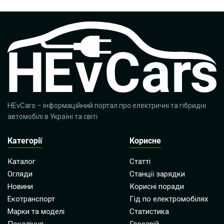
HEvCars
– інформаційний портал про електричні та гібридні
автомобілі в Україні та світі
Категорії
Корисне
Каталог
Статті
Огляди
Станції зарядки
Новини
Корисні поради
Екотранспорт
Гід по електромобілях
Марки та моделі
Статистика