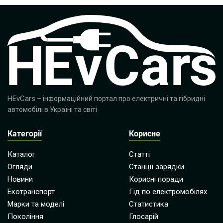
HEvCars
– інформаційний портал про електричні та гібридні
автомобілі в Україні та світі
Категорії
Корисне
Каталог
Статті
Огляди
Станції зарядки
Новини
Корисні поради
Екотранспорт
Гід по електромобілях
Марки та моделі
Статистика
Покоління
Глосарій