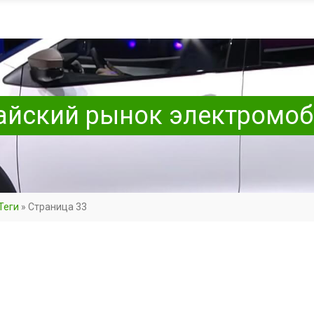
тайский рынок электромо
Теги
»
Страница 33