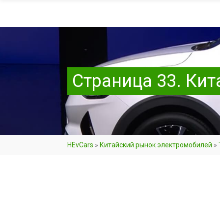
Страница 33. Ки
HEvCars
»
Китайский рынок электромобилей
»