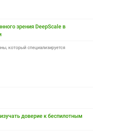
нного зрения DeepScale в
и
ины, который специализируется
т изучать доверие к беспилотным