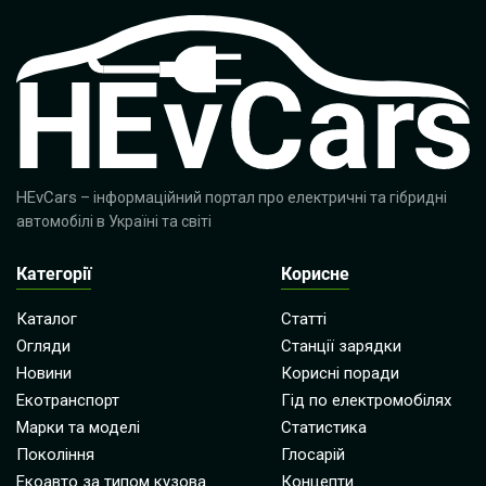
HEvCars
– інформаційний портал про електричні та гібридні
автомобілі в Україні та світі
Категорії
Корисне
Каталог
Статті
Огляди
Станції зарядки
Новини
Корисні поради
Екотранспорт
Гід по електромобілях
Марки та моделі
Статистика
Покоління
Глосарій
Екоавто за типом кузова
Концепти