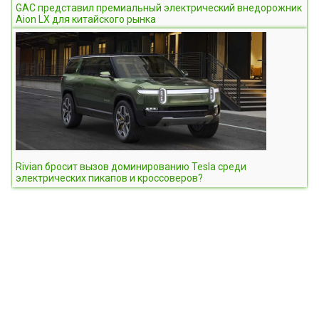
GAC представил премиальный электрический внедорожник
Aion LX для китайского рынка
Rivian бросит вызов доминированию Tesla среди
электрических пикапов и кроссоверов?