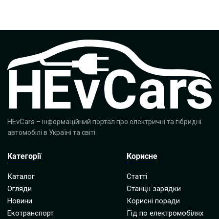
HEvCars
– інформаційний портал про електричні та гібридні
автомобілі в Україні та світі
Категорії
Корисне
Каталог
Статті
Огляди
Станції зарядки
Новини
Корисні поради
Екотранспорт
Гід по електромобілях