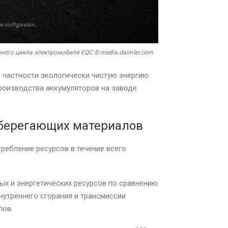
ного цикла электромобиля EQC © media.daimler.com
 в частности экологически чистую энергию
производства аккумуляторов на заводе
сберегающих материалов
ребление ресурсов в течение всего
ых и энергетических ресурсов по сравнению
нутреннего сгорания и трансмиссии
лов.