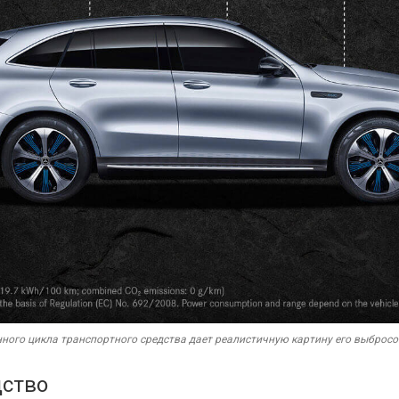
нного цикла транспортного средства дает реалистичную картину его выбросов
дство