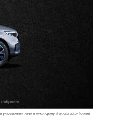
 углекислого газа в атмосферу © media.daimler.com