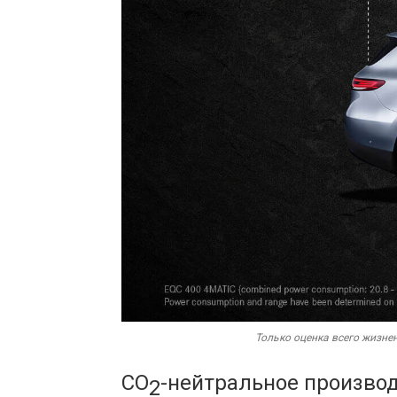
Только оценка всего жизне
CO
-нейтральное произво
2