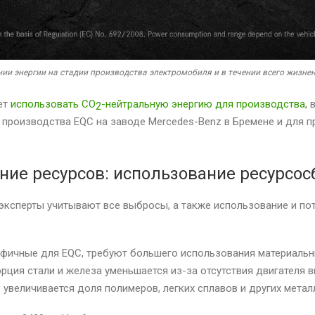
ии энергии на стадии производства электромобиля и в течении всего жизнен
ет
использовать CO
-нейтральную энергию для производства
,
2
я производства EQC на заводе Mercedes-Benz в Бремене и для 
.
ние ресурсов: использование ресурсо
эксперты учитывают все выбросы, а также использование и пот
фичные для EQC, требуют большего использования материальн
ция стали и железа уменьшается из-за отсутствия двигателя в
 увеличивается доля полимеров, легких сплавов и других метал