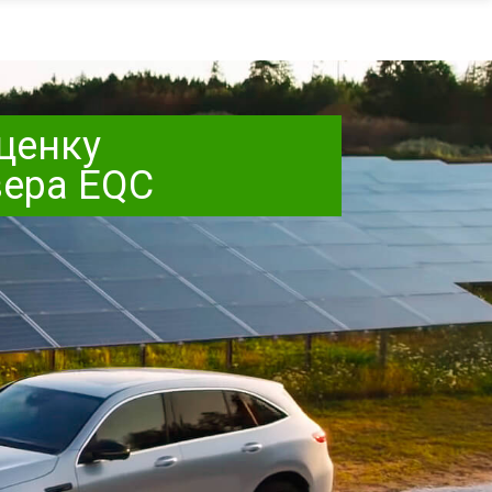
ценку
вера EQC