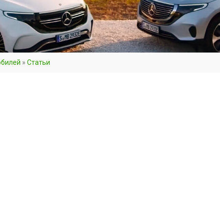
обилей
»
Cтатьи