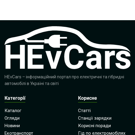
HEvCars
– інформаційний портал про електричні та гібридні
автомобілі в Україні та світі
Категорії
Корисне
Каталог
Статті
Огляди
Станції зарядки
Новини
Корисні поради
Екотранспорт
Гід по електромобілях