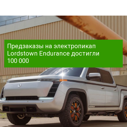
Предзаказы на электропикап
Lordstown Endurance достигли
100 000