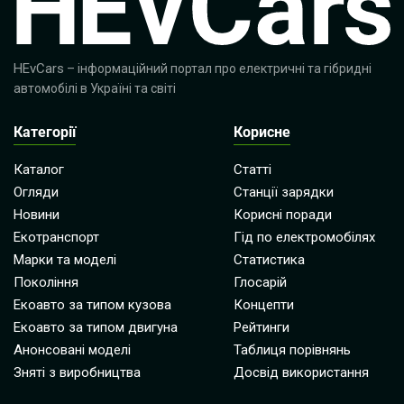
HEvCars
– інформаційний портал про електричні та гібридні
автомобілі в Україні та світі
Категорії
Корисне
Каталог
Статті
Огляди
Станції зарядки
Новини
Корисні поради
Екотранспорт
Гід по електромобілях
Марки та моделі
Статистика
Покоління
Глосарій
Екоавто за типом кузова
Концепти
Екоавто за типом двигуна
Рейтинги
Анонсовані моделі
Таблиця порівнянь
Зняті з виробництва
Досвід використання