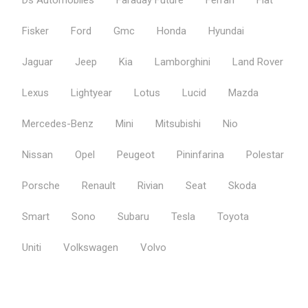
Ds Automobiles
Faraday Future
Ferrari
Fiat
Fisker
Ford
Gmc
Honda
Hyundai
Jaguar
Jeep
Kia
Lamborghini
Land Rover
Lexus
Lightyear
Lotus
Lucid
Mazda
Mercedes-Benz
Mini
Mitsubishi
Nio
Nissan
Opel
Peugeot
Pininfarina
Polestar
Porsche
Renault
Rivian
Seat
Skoda
Smart
Sono
Subaru
Tesla
Toyota
Uniti
Volkswagen
Volvo