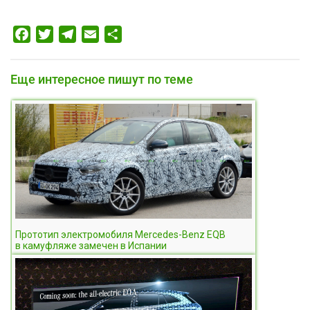
Facebook
Twitter
Telegram
Email
Отправить
Еще интересное пишут по теме
Прототип электромобиля Mercedes-Benz EQB
в камуфляже замечен в Испании