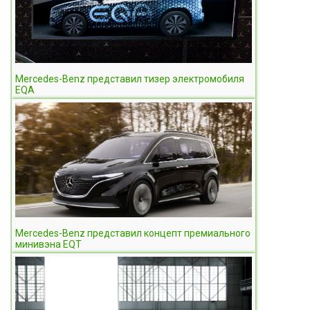
Mercedes-Benz представил тизер электромобиля
EQA
Mercedes-Benz представил концепт премиального
минивэна EQT