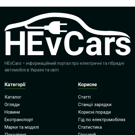
HEvCars
– інформаційний портал про електричні та гібридні
автомобілі в Україні та світі
Категорії
Корисне
Каталог
Статті
Огляди
Станції зарядки
Новини
Корисні поради
Екотранспорт
Гід по електромобілях
Марки та моделі
Статистика
Покоління
Глосарій