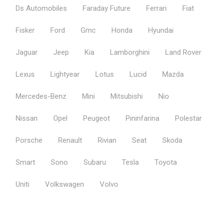
Ds Automobiles
Faraday Future
Ferrari
Fiat
Fisker
Ford
Gmc
Honda
Hyundai
Jaguar
Jeep
Kia
Lamborghini
Land Rover
Lexus
Lightyear
Lotus
Lucid
Mazda
Mercedes-Benz
Mini
Mitsubishi
Nio
Nissan
Opel
Peugeot
Pininfarina
Polestar
Porsche
Renault
Rivian
Seat
Skoda
Smart
Sono
Subaru
Tesla
Toyota
Uniti
Volkswagen
Volvo