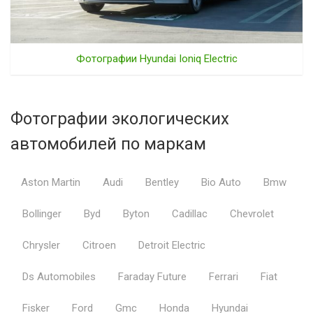
Фотографии Hyundai Ioniq Electric
Фотографии экологических
автомобилей по маркам
Aston Martin
Audi
Bentley
Bio Auto
Bmw
Bollinger
Byd
Byton
Cadillac
Chevrolet
Chrysler
Citroen
Detroit Electric
Ds Automobiles
Faraday Future
Ferrari
Fiat
Fisker
Ford
Gmc
Honda
Hyundai