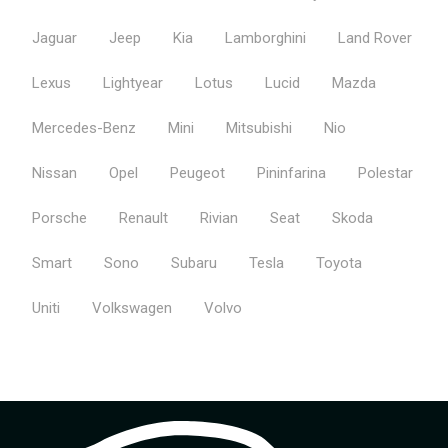
Jaguar
Jeep
Kia
Lamborghini
Land Rover
Lexus
Lightyear
Lotus
Lucid
Mazda
Mercedes-Benz
Mini
Mitsubishi
Nio
Nissan
Opel
Peugeot
Pininfarina
Polestar
Porsche
Renault
Rivian
Seat
Skoda
Smart
Sono
Subaru
Tesla
Toyota
Uniti
Volkswagen
Volvo