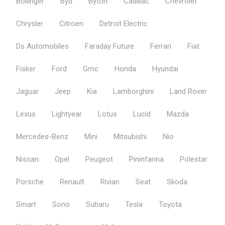
Bollinger
Byd
Byton
Cadillac
Chevrolet
Chrysler
Citroen
Detroit Electric
Ds Automobiles
Faraday Future
Ferrari
Fiat
Fisker
Ford
Gmc
Honda
Hyundai
Jaguar
Jeep
Kia
Lamborghini
Land Rover
Lexus
Lightyear
Lotus
Lucid
Mazda
Mercedes-Benz
Mini
Mitsubishi
Nio
Nissan
Opel
Peugeot
Pininfarina
Polestar
Porsche
Renault
Rivian
Seat
Skoda
Smart
Sono
Subaru
Tesla
Toyota