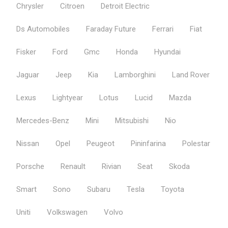
Chrysler
Citroen
Detroit Electric
Ds Automobiles
Faraday Future
Ferrari
Fiat
Fisker
Ford
Gmc
Honda
Hyundai
Jaguar
Jeep
Kia
Lamborghini
Land Rover
Lexus
Lightyear
Lotus
Lucid
Mazda
Mercedes-Benz
Mini
Mitsubishi
Nio
Nissan
Opel
Peugeot
Pininfarina
Polestar
Porsche
Renault
Rivian
Seat
Skoda
Smart
Sono
Subaru
Tesla
Toyota
Uniti
Volkswagen
Volvo