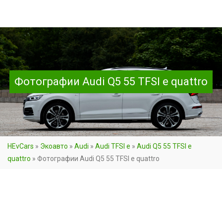
Фотографии Audi Q5 55 TFSI e quattro
HEvCars
»
Экоавто
»
Audi
»
Audi TFSI e
»
Audi Q5 55 TFSI e
quattro
»
Фотографии Audi Q5 55 TFSI e quattro