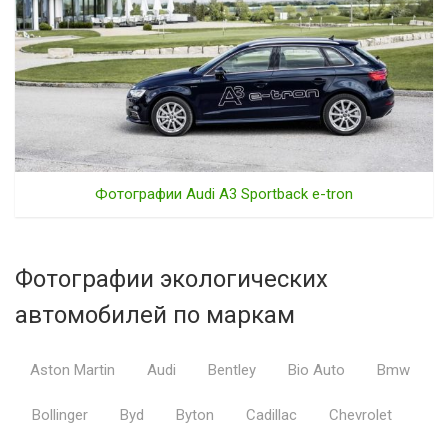
Фотографии Audi A3 Sportback e-tron
Фотографии экологических
автомобилей по маркам
Aston Martin
Audi
Bentley
Bio Auto
Bmw
Bollinger
Byd
Byton
Cadillac
Chevrolet