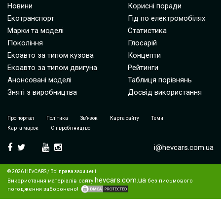
Новини
Корисні поради
Екотранспорт
Гід по електромобілях
Марки та моделі
Статистика
Покоління
Глосарій
Екоавто за типом кузова
Концепти
Екоавто за типом двигуна
Рейтинги
Анонсовані моделі
Таблиця порівнянь
Зняті з виробництва
Досвід використання
Про портал
Політика
Зв’язок
Карта сайту
Теми
Карта марок
Співробітництво
i@hevcars.com.ua
© 2026 HEvCARS / Всі права захищені
hevcars.com.ua
Використання матеріалів сайту
без письмового
погодження заборонено!