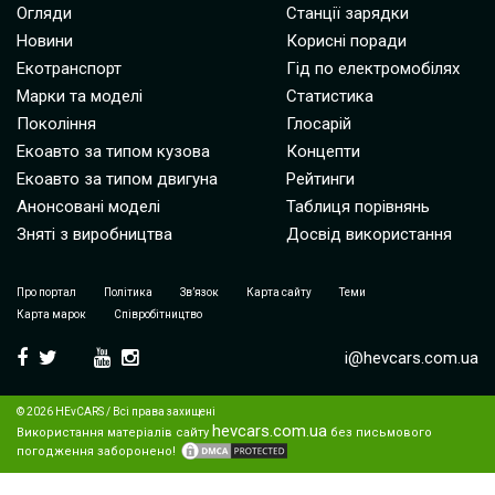
Огляди
Станції зарядки
Новини
Корисні поради
Екотранспорт
Гід по електромобілях
Марки та моделі
Статистика
Покоління
Глосарій
Екоавто за типом кузова
Концепти
Екоавто за типом двигуна
Рейтинги
Анонсовані моделі
Таблиця порівнянь
Зняті з виробництва
Досвід використання
Про портал
Політика
Зв’язок
Карта сайту
Теми
Карта марок
Співробітництво
i@hevcars.com.ua
© 2026 HEvCARS / Всі права захищені
hevcars.com.ua
Використання матеріалів сайту
без письмового
погодження заборонено!