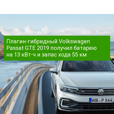
Плагин-гибридный Volkswagen
Passat GTE 2019 получил батарею
на 13 кВт⋅ч и запас хода 55 км