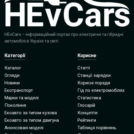
HEvCars
– інформаційний портал про електричні та гібридні
автомобілі в Україні та світі
Категорії
Корисне
Каталог
Статті
Огляди
Станції зарядки
Новини
Корисні поради
Екотранспорт
Гід по електромобілях
Марки та моделі
Статистика
Покоління
Глосарій
Екоавто за типом кузова
Концепти
Екоавто за типом двигуна
Рейтинги
Анонсовані моделі
Таблиця порівнянь