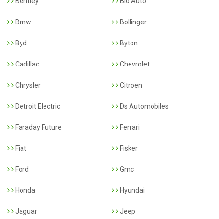
Bentley
Bio Auto
Bmw
Bollinger
Byd
Byton
Cadillac
Chevrolet
Chrysler
Citroen
Detroit Electric
Ds Automobiles
Faraday Future
Ferrari
Fiat
Fisker
Ford
Gmc
Honda
Hyundai
Jaguar
Jeep