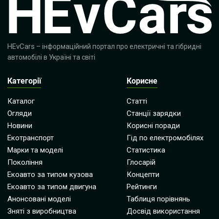
HEvCars
– інформаційний портал про електричні та гібридні
автомобілі в Україні та світі
Категорії
Корисне
Каталог
Статті
Огляди
Станції зарядки
Новини
Корисні поради
Екотранспорт
Гід по електромобілях
Марки та моделі
Статистика
Покоління
Глосарій
Екоавто за типом кузова
Концепти
Екоавто за типом двигуна
Рейтинги
Анонсовані моделі
Таблиця порівнянь
Зняті з виробництва
Досвід використання