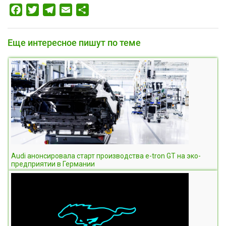
Facebook
Twitter
Telegram
Email
Отправить
Еще интересное пишут по теме
Audi анонсировала старт производства e-tron GT на эко-
предприятии в Германии