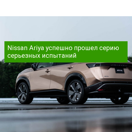
Nissan Ariya успешно прошел серию
серьезных испытаний