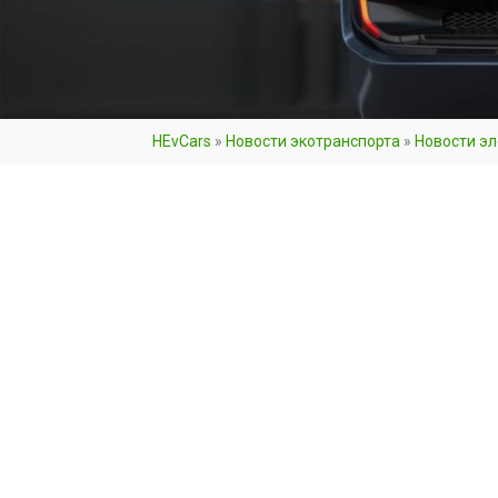
HEvCars
»
Новости экотранспорта
»
Новости э