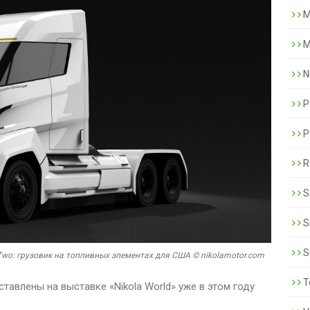
M
M
N
P
P
R
S
S
S
 Two: грузовик на топливных элементах для США © nikolamotor.com
T
тавлены на выставке «Nikola World» уже в этом году