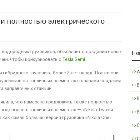
ии полностью электрического
 и водородных грузовиков, объявляет о создании новых
Но
ачей, чтобы конкурировать с
Tesla Semi
.
A
 гибридного грузовика более 3 лет назад. Позже они
рузовиков на топливных элементах с планами создания
B
и заправочных станций.
B
заявила, что намерена предложить также полностью
 водородных топливных элементах — «Nikola Two» и
B
мя как самая большая версия грузовика «Nikola One»
C
C