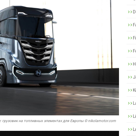
De
F
F
F
H
J
K
L
L
re: грузовик на топливных элементах для Европы © nikolamotor.com
L