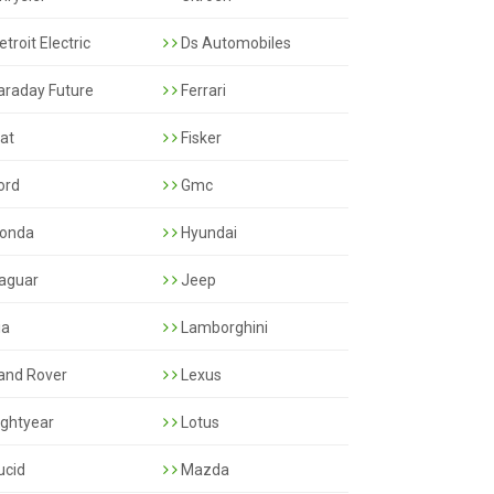
troit Electric
Ds Automobiles
araday Future
Ferrari
iat
Fisker
ord
Gmc
onda
Hyundai
aguar
Jeep
ia
Lamborghini
and Rover
Lexus
ightyear
Lotus
ucid
Mazda