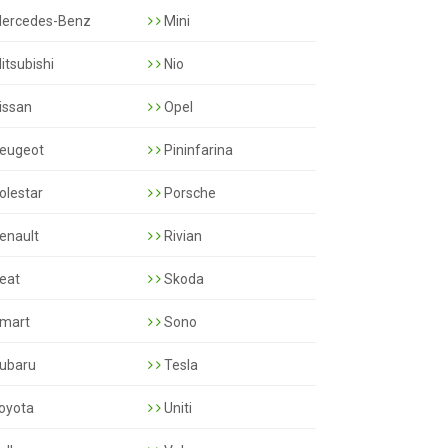
ercedes-Benz
Mini
itsubishi
Nio
issan
Opel
eugeot
Pininfarina
olestar
Porsche
enault
Rivian
eat
Skoda
mart
Sono
ubaru
Tesla
oyota
Uniti