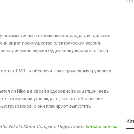
V
ему оптимистичны в отношении водорода для дальних
 они видят преимущество электрических версий.
электрическая версия будет конкурировать с Tesla
костью 1 МВт⋅ч обеспечит электрическому грузовику
ется ли Nikola в своей водородной концепции, ведь
Хотя в компании утверждают, что это объявление
ных грузовиков, и они планируют выпустить
Ка
itter Nikola Motor Company. Подготовил:
hevcars.com.ua