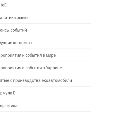
toE
алитика рынка
онсы событий
дущие концепты
роприятия и события в мире
роприятия и события в Украине
ятые с производства экоавтомобили
рмула Е
ергетика