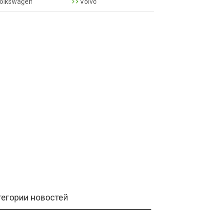
olkswagen
Volvo
тегории новостей