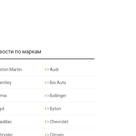
вости по маркам
ston Martin
Audi
entley
Bio Auto
mw
Bollinger
yd
Byton
adillac
Chevrolet
hrysler
Citroen