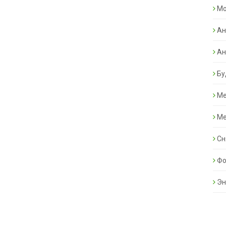
Mo
Ан
Ан
Бу
Ме
Ме
Сн
Фо
Эн