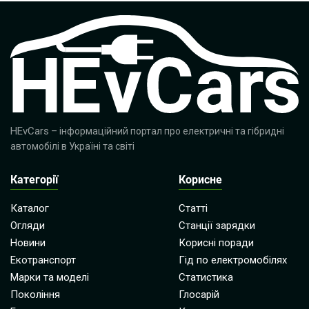
HEvCars
– інформаційний портал про електричні та гібридні
автомобілі в Україні та світі
Категорії
Корисне
Каталог
Статті
Огляди
Станції зарядки
Новини
Корисні поради
Екотранспорт
Гід по електромобілях
Марки та моделі
Статистика
Покоління
Глосарій