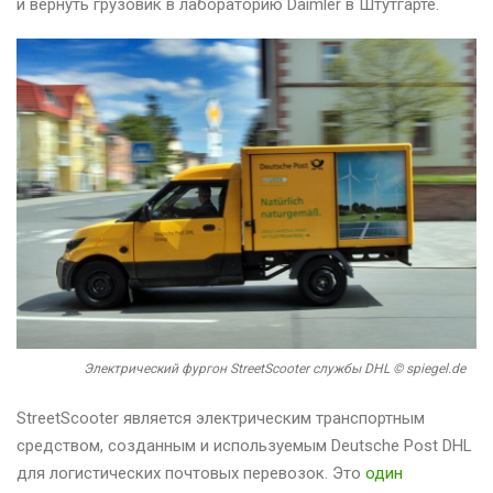
и вернуть грузовик в лабораторию Daimler в Штутгарте.
Электрический фургон StreetScooter службы DHL © spiegel.de
StreetScooter является электрическим транспортным
средством, созданным и используемым Deutsche Post DHL
для логистических почтовых перевозок. Это
один