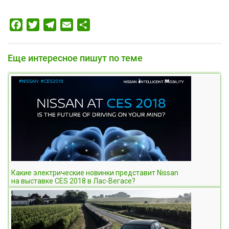
Facebook
Twitter
Telegram
Email
Отправить
Еще интересное пишут по теме
Какие электрические новинки представит Nissan
на выставке CES 2018 в Лас-Вегасе?