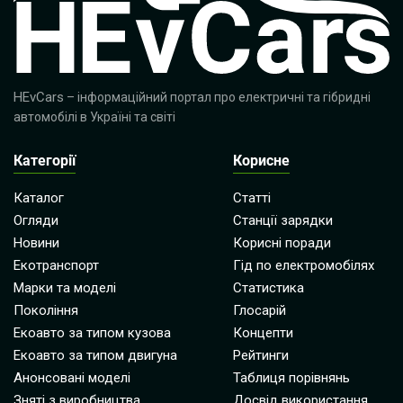
HEvCars
– інформаційний портал про електричні та гібридні
автомобілі в Україні та світі
Категорії
Корисне
Каталог
Статті
Огляди
Станції зарядки
Новини
Корисні поради
Екотранспорт
Гід по електромобілях
Марки та моделі
Статистика
Покоління
Глосарій
Екоавто за типом кузова
Концепти
Екоавто за типом двигуна
Рейтинги
Анонсовані моделі
Таблиця порівнянь
Зняті з виробництва
Досвід використання