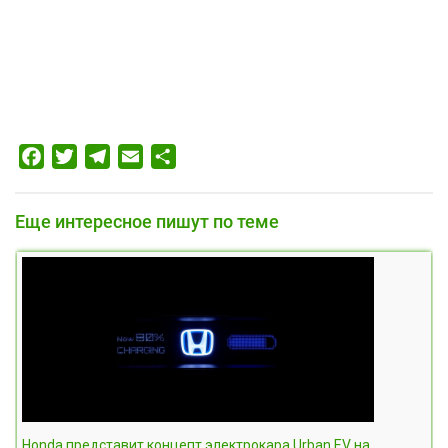
Facebook
Twitter
Telegram
Email
Отправить
Еще интересное пишут по теме
Honda представит концепт электрокара Urban EV на