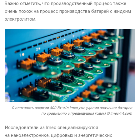
Важно отметить, что производственный процесс также
очень похож на процесс производства батарей с жидким
электролитом.
С плотность энергии 400 Вт⋅ч/л Imec уже удвоил значения батареи
по сравнению с предыдущим годом © imec-int.com
Исследователи из Imec специализируются
на наноэлектронике, цифровых и энергетических