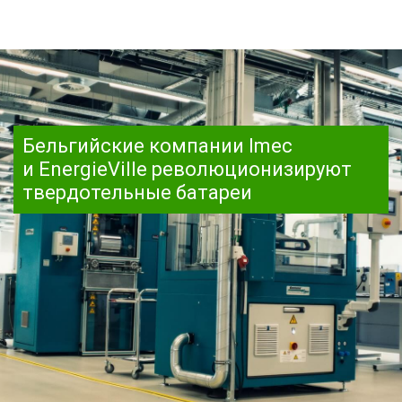
Бельгийские компании Imec
и EnergieVille революционизируют
твердотельные батареи