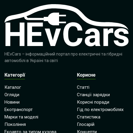
HEvCars
– інформаційний портал про електричні та гібридні
автомобілі в Україні та світі
Категорії
Корисне
Каталог
Статті
Огляди
Станції зарядки
Новини
Корисні поради
Екотранспорт
Гід по електромобілях
Марки та моделі
Статистика
Покоління
Глосарій
Екоавто за типом кузова
Концепти