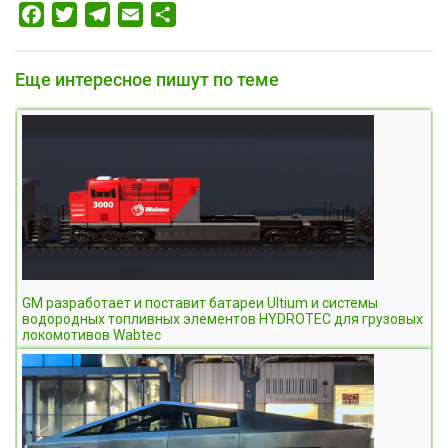
Facebook
Twitter
Telegram
Email
Отправить
Еще интересное пишут по теме
GM разработает и поставит батареи Ultium и системы
водородных топливных элементов HYDROTEC для грузовых
локомотивов Wabtec