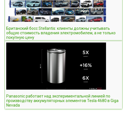
Британский босс Stellantis: клиенты должны учитывать
общую стоимость владения электромобилем, а не только
покупную цену
Panasonic работает над экспериментальной линией по
производству аккумуляторных элементов Tesla 4680 в Giga
Nevada