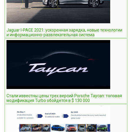
Jaguar I-PACE 2021: ускоренная зарядка, новые технологии
и информационно-развлекательная система
Стали известны цены трех версий Porsche Taycan: топовая
модификация Turbo обойдется в $ 130 000