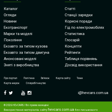
Каталог
Статті
Огляди
Станції зарядки
Новини
Корисні поради
Екотранспорт
Гід по електромобілях
Марки та моделі
Статистика
Покоління
Глосарій
Екоавто за типом кузова
Концепти
Екоавто за типом двигуна
Рейтинги
Анонсовані моделі
Таблиця порівнянь
Зняті з виробництва
Досвід використання
Про портал
Політика
Зв’язок
Карта сайту
Теми
Карта марок
Співробітництво
i@hevcars.com.ua
© 2026 HEvCARS / Всі права захищені
hevcars.com.ua
Використання матеріалів сайту
без письмового