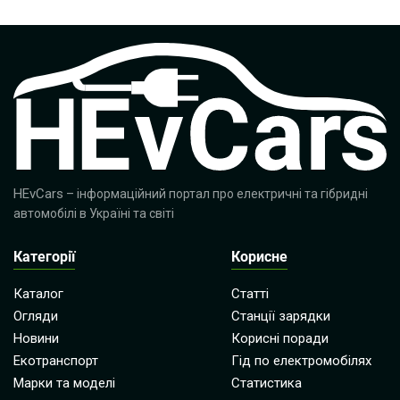
HEvCars
– інформаційний портал про електричні та гібридні
автомобілі в Україні та світі
Категорії
Корисне
Каталог
Статті
Огляди
Станції зарядки
Новини
Корисні поради
Екотранспорт
Гід по електромобілях
Марки та моделі
Статистика