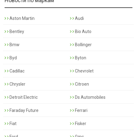
Новости по маркам
Aston Martin
Audi
Bentley
Bio Auto
Bmw
Bollinger
Byd
Byton
Cadillac
Chevrolet
Chrysler
Citroen
Detroit Electric
Ds Automobiles
Faraday Future
Ferrari
Fiat
Fisker
Ford
Gmc