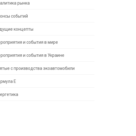
алитика рынка
онсы событий
дущие концепты
роприятия и события в мире
роприятия и события в Украине
ятые с производства экоавтомобили
рмула Е
ергетика