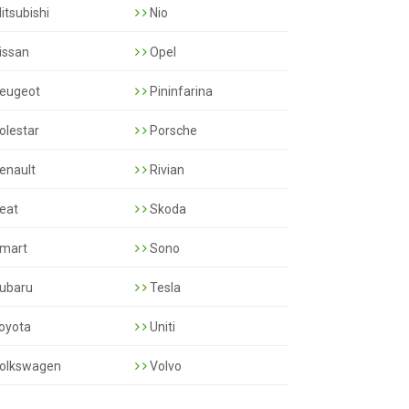
itsubishi
Nio
issan
Opel
eugeot
Pininfarina
olestar
Porsche
enault
Rivian
eat
Skoda
mart
Sono
ubaru
Tesla
oyota
Uniti
olkswagen
Volvo