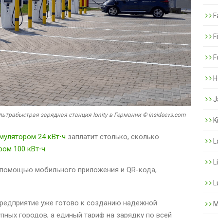
F
F
F
H
J
льтрабыстрая зарядная станция Ionity в Германии © insideevs.com
K
умулятором 24 кВт⋅ч
заплатит столько, сколько
L
ром 100 кВт⋅ч
.
L
с помощью мобильного приложения и QR-кода,
L
предприятие уже готово к созданию надежной
M
пных городов, а единый тариф на зарядку по всей