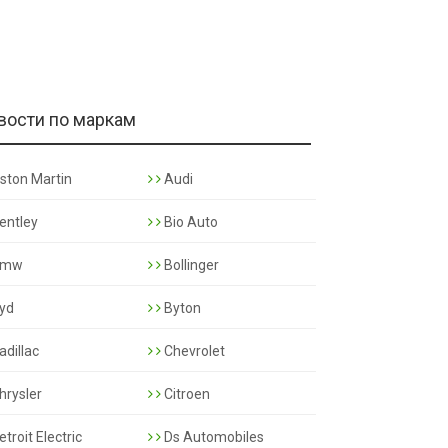
вости по маркам
ston Martin
Audi
entley
Bio Auto
mw
Bollinger
yd
Byton
adillac
Chevrolet
hrysler
Citroen
troit Electric
Ds Automobiles