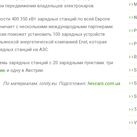
M
ри передвижении владельцев электрокаров.
N
ости 400 350 кВт зарядных станций по всей Европе.
дничает с несколькими международными партнерами:
P
рая поможет установить 100 зарядных устройств
альянской энергетической компанией Enel, которая
P
рядных станций на АЗС.
R
емь зарядных станций с 20 зарядными пунктами: три
ии
, и одну в Австрии.
S
По материалам: ionity.eu. Подготовил:
hevcars.com.ua
S
S
T
V