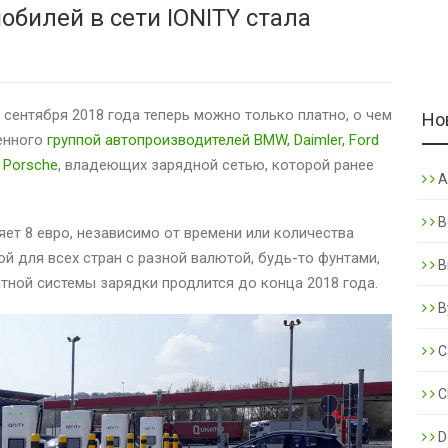
билей в сети IONITY стала
 сентября 2018 года теперь можно только платно, о чем
Но
енного
группой автопроизводителей BMW, Daimler, Ford
 Porsche
, владеющих зарядной сетью, которой ранее
A
B
ет 8 евро, независимо от времени или количества
ой для всех стран с разной валютой, будь-то фунтами,
B
тной системы зарядки продлится до конца 2018 года.
B
C
C
De