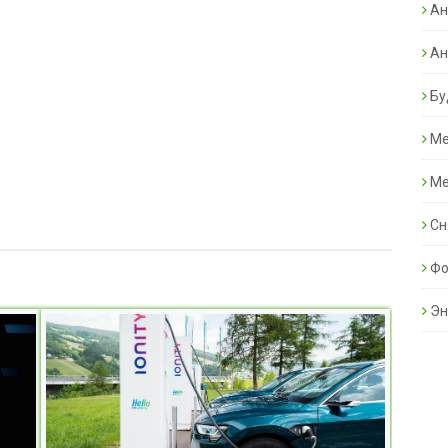
Ан
Ан
Бу
Ме
Ме
Сн
Фо
Эн