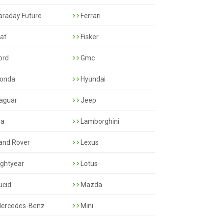
araday Future
Ferrari
iat
Fisker
ord
Gmc
onda
Hyundai
aguar
Jeep
ia
Lamborghini
and Rover
Lexus
ightyear
Lotus
ucid
Mazda
ercedes-Benz
Mini