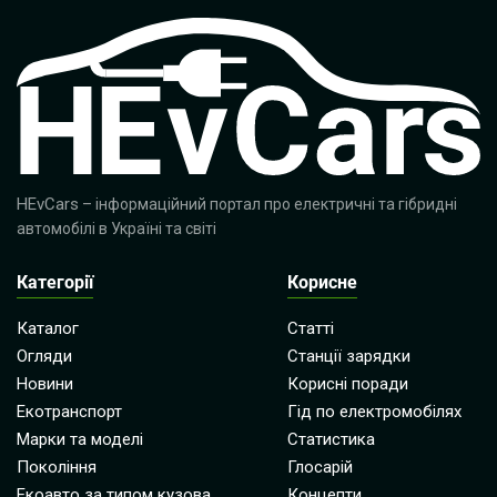
HEvCars
– інформаційний портал про електричні та гібридні
автомобілі в Україні та світі
Категорії
Корисне
Каталог
Статті
Огляди
Станції зарядки
Новини
Корисні поради
Екотранспорт
Гід по електромобілях
Марки та моделі
Статистика
Покоління
Глосарій
Екоавто за типом кузова
Концепти