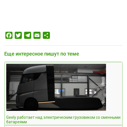
Facebook
Twitter
Telegram
Email
Отправить
Еще интересное пишут по теме
Geely работает над электрическим грузовиком со сменными
батареями