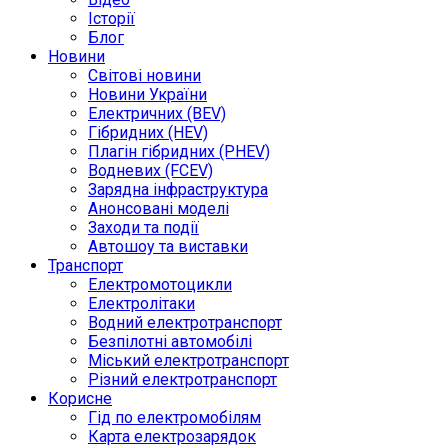
Історії
Блог
Новини
Світові новини
Новини України
Електричних (BEV)
Гібридних (HEV)
Плагін гібридних (PHEV)
Водневих (FCEV)
Зарядна інфраструктура
Анонсовані моделі
Заходи та події
Автошоу та виставки
Транспорт
Електромотоцикли
Електролітаки
Водний електротранспорт
Безпілотні автомобілі
Міський електротранспорт
Різний електротранспорт
Корисне
Гід по електромобілям
Карта електрозарядок