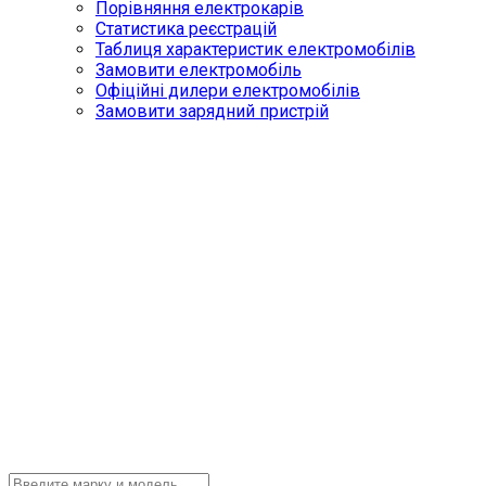
Порівняння електрокарів
Статистика реєстрацій
Таблиця характеристик електромобілів
Замовити електромобіль
Офіційні дилери електромобілів
Замовити зарядний пристрій