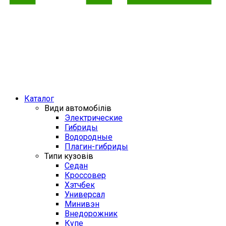
Каталог
Види автомобілів
Электрические
Гибриды
Водородные
Плагин-гибриды
Типи кузовів
Седан
Кроссовер
Хэтчбек
Универсал
Минивэн
Внедорожник
Купе