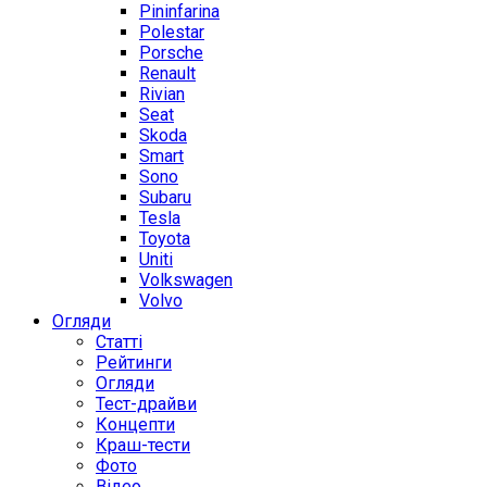
Pininfarina
Polestar
Porsche
Renault
Rivian
Seat
Skoda
Smart
Sono
Subaru
Tesla
Toyota
Uniti
Volkswagen
Volvo
Огляди
Статті
Рейтинги
Огляди
Тест-драйви
Концепти
Краш-тести
Фото
Відео