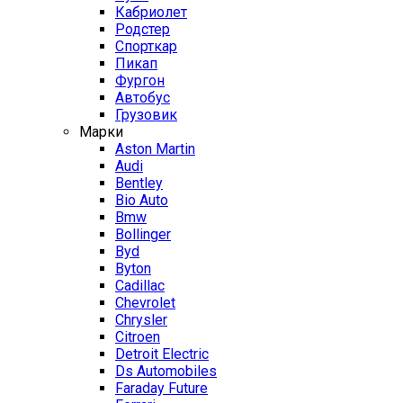
Кабриолет
Родстер
Спорткар
Пикап
Фургон
Автобус
Грузовик
Марки
Aston Martin
Audi
Bentley
Bio Auto
Bmw
Bollinger
Byd
Byton
Cadillac
Chevrolet
Chrysler
Citroen
Detroit Electric
Ds Automobiles
Faraday Future