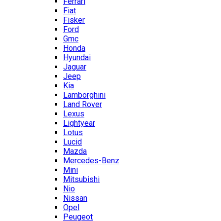
Ferrari
Fiat
Fisker
Ford
Gmc
Honda
Hyundai
Jaguar
Jeep
Kia
Lamborghini
Land Rover
Lexus
Lightyear
Lotus
Lucid
Mazda
Mercedes-Benz
Mini
Mitsubishi
Nio
Nissan
Opel
Peugeot