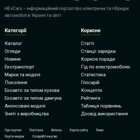
HEvCars
– інформаційний портал про електричні та гібридні
автомобілі в Україні та світі
Категорії
Корисне
Каталог
Статті
Огляди
Станції зарядки
Новини
Корисні поради
Екотранспорт
Гід по електромобілях
Марки та моделі
Статистика
Покоління
Глосарій
Екоавто за типом кузова
Концепти
Екоавто за типом двигуна
Рейтинги
Анонсовані моделі
Таблиця порівнянь
Зняті з виробництва
Досвід використання
Про портал
Політика
Зв’язок
Карта сайту
Теми
Карта марок
Співробітництво