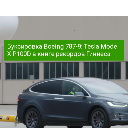
Буксировка Boeing 787-9: Tesla Model
X P100D в книге рекордов Гиннеса