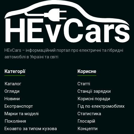
HEvCars
– інформаційний портал про електричні та гібридні
автомобілі в Україні та світі
Категорії
Корисне
Каталог
Статті
Огляди
Станції зарядки
Новини
Корисні поради
Екотранспорт
Гід по електромобілях
Марки та моделі
Статистика
Покоління
Глосарій
Екоавто за типом кузова
Концепти