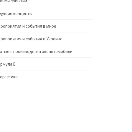
онсы событий
дущие концепты
роприятия и события в мире
роприятия и события в Украине
ятые с производства экоавтомобили
рмула Е
ергетика