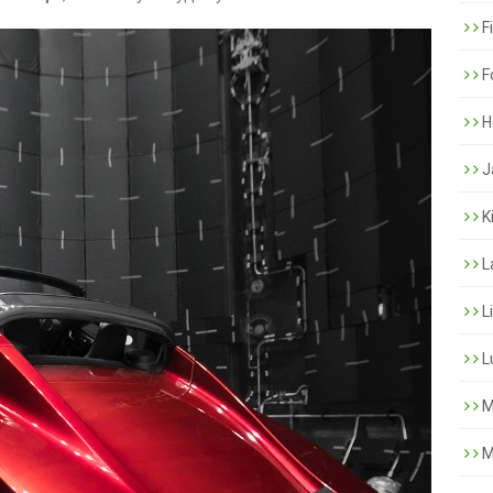
F
F
H
J
K
L
L
L
M
M