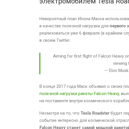
электромобилем Tesla Roa
Невероятный план Илона Маска использов
в качестве полезной нагрузки для
первого 
реализоваться уже 6 февраля (в крайнем слу
в своем Twitter.
Aiming for first flight of Falcon Heavy
viewing 
— Elon Mus
В конце 2017 года Маск объявил о своих п
полезной нагрузки ракеты Falcon Heavy
, вы
на постаменте внутри космического корабля
Несмотря на то, что
Tesla Roadster
будет п
событие интересно для космической отрасл
Falcon Heavy станет самой мощной ракето