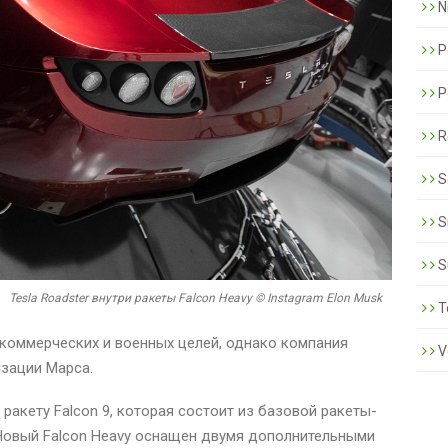
N
P
P
R
S
S
S
Tesla Roadster внутри ракеты Falcon Heavy © Instagram Elon Musk
T
 коммерческих и военных целей, однако компания
V
зации Марса.
ракету Falcon 9, которая состоит из базовой ракеты-
. Новый Falcon Heavy оснащен двумя дополнительными