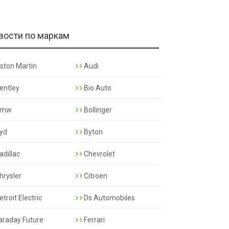
вости по маркам
ston Martin
Audi
entley
Bio Auto
mw
Bollinger
yd
Byton
adillac
Chevrolet
hrysler
Citroen
troit Electric
Ds Automobiles
araday Future
Ferrari