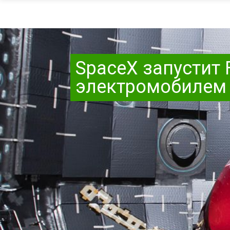
SpaceX запустит 
электромобилем T