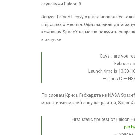
ступенями Falcon 9.
Запуск Falcon Heavy откладывался нескольк
с прошлого месяца. Официальная дата запус
компания SpaceX не могла получить разреш
в запуске.
Guys… are you re
February 6
Launch time is 13:30-1
— Chris G — N
По словам Криса Гебхардта из NASA Spacefl
может измениться) запуска ракеты, SpaceX 
First static fire test of Falcon 
pic.t
— SpaceX