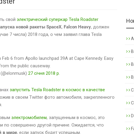
dster
ать свой
электрический суперкар Tesla Roadster
Но
запуска новой ракеты SpaceX
,
Falcon Heavy
, должен
чае 7 числа) 2018 года, о чем заявил глава Tesla
A
B
 on Feb 6 from Apollo launchpad 39A at Cape Kennedy. Easy
B
from the public causeway.
k (@elonmusk)
27 січня 2018 р.
B
ланах
запустить Tesla Roadster в космос в качестве
C
ложив в своем Twitter фото автомобиля, закрепленного
C
.
De
ервым
электромобилем
, запущенным в космос, это
и по совершенно другой причине. Ожидается, что
F
й в мире
, если запуск будет успешным.