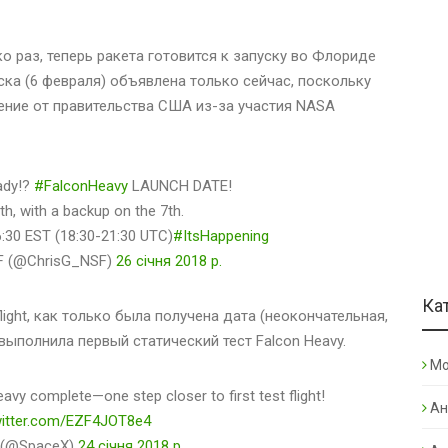
о раз, теперь ракета готовится к запуску во Флориде
ка (6 февраля) объявлена только сейчас, поскольку
ение от правительства США из-за участия NASA
ady!?
#FalconHeavy
LAUNCH DATE!
th, with a backup on the 7th.
6:30 EST (18:30-21:30 UTC)
#ItsHappening
SF (@ChrisG_NSF)
26 січня 2018 р.
Ка
ight, как только была получена дата (неокончательная,
выполнила первый статический тест Falcon Heavy.
Mo
Heavy complete—one step closer to first test flight!
Ан
witter.com/EZF4JOT8e4
 (@SpaceX)
24 січня 2018 р.