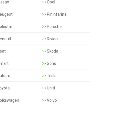
issan
Opel
eugeot
Pininfarina
olestar
Porsche
enault
Rivian
eat
Skoda
mart
Sono
ubaru
Tesla
oyota
Uniti
olkswagen
Volvo