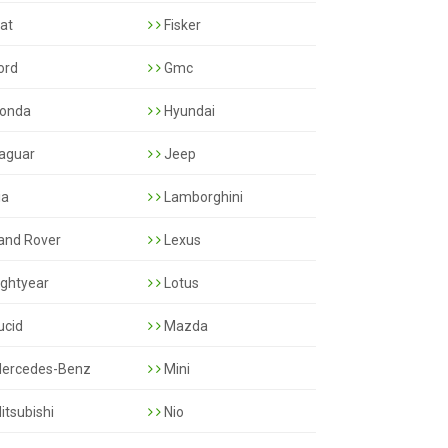
iat
Fisker
ord
Gmc
onda
Hyundai
aguar
Jeep
ia
Lamborghini
and Rover
Lexus
ightyear
Lotus
ucid
Mazda
ercedes-Benz
Mini
itsubishi
Nio