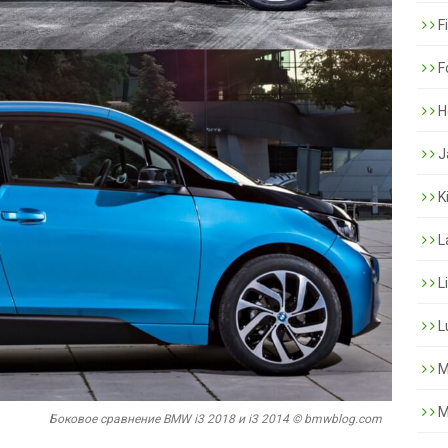
F
F
H
J
K
L
L
L
M
M
Боковое сравнение BMW i3 2018 и i3 2014 © bmwblog.com