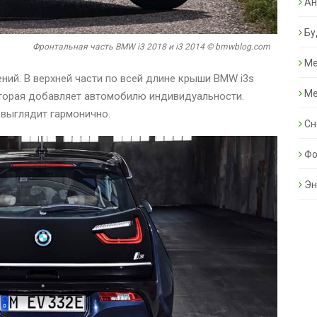
Ан
Бу
Фронтальная часть BMW i3 2018 и i3 2014 © bmwblog.com
Ме
ний. В верхней части по всей длине крыши BMW i3s
Ме
оторая добавляет автомобилю индивидуальности.
 выглядит гармонично.
Сн
Фо
Эн