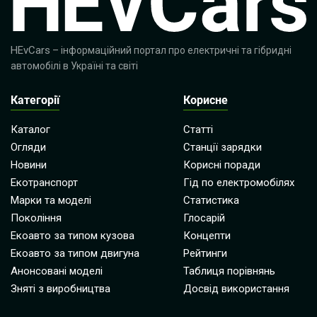
HEvCars
– інформаційний портал про електричні та гібридні
автомобілі в Україні та світі
Категорії
Корисне
Каталог
Статті
Огляди
Станції зарядки
Новини
Корисні поради
Екотранспорт
Гід по електромобілях
Марки та моделі
Статистика
Покоління
Глосарій
Екоавто за типом кузова
Концепти
Екоавто за типом двигуна
Рейтинги
Анонсовані моделі
Таблиця порівнянь
Зняті з виробництва
Досвід використання