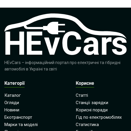
HEvCars
– інформаційний портал про електричні та гібридні
автомобілі в Україні та світі
Категорії
Корисне
Каталог
Статті
Огляди
Станції зарядки
Новини
Корисні поради
Екотранспорт
Гід по електромобілях
Марки та моделі
Статистика