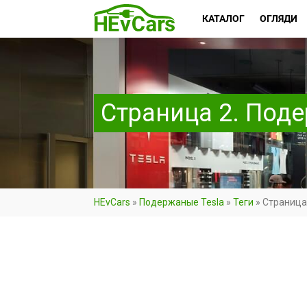
КАТАЛОГ
ОГЛЯДИ
Страница 2. Под
HEvCars
»
Подержаные Tesla
»
Теги
»
Страница