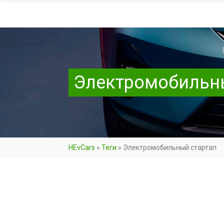
Электромобильн
HEvCars
»
Теги
»
Электромобильный стартап