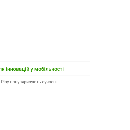
ля інновацій у мобільності
Play популяризують сучасні...